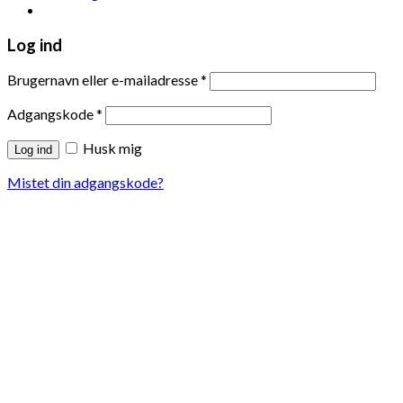
Log ind
Brugernavn eller e-mailadresse
*
Adgangskode
*
Husk mig
Log ind
Mistet din adgangskode?