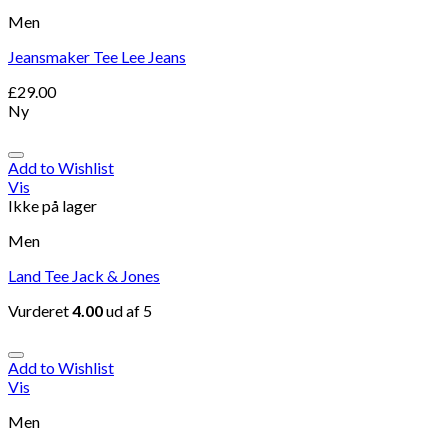
Men
Jeansmaker Tee Lee Jeans
£
29.00
Ny
Add to Wishlist
Vis
Ikke på lager
Men
Land Tee Jack & Jones
Vurderet
4.00
ud af 5
Add to Wishlist
Vis
Men