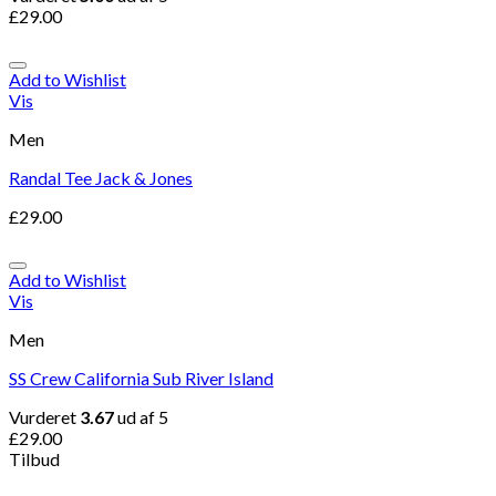
£
29.00
Add to Wishlist
Vis
Men
Randal Tee Jack & Jones
£
29.00
Add to Wishlist
Vis
Men
SS Crew California Sub River Island
Vurderet
3.67
ud af 5
£
29.00
Tilbud