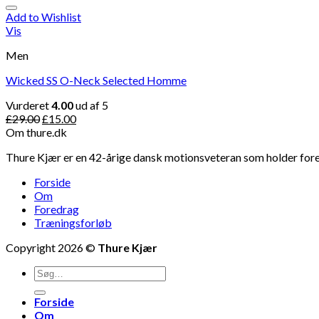
Add to Wishlist
Vis
Men
Wicked SS O-Neck Selected Homme
Vurderet
4.00
ud af 5
£
29.00
£
15.00
Om thure.dk
Thure Kjær er en 42-årige dansk motionsveteran som holder foredr
Forside
Om
Foredrag
Træningsforløb
Copyright 2026 ©
Thure Kjær
Forside
Om