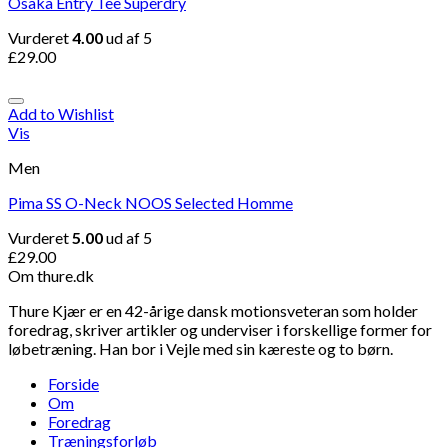
Osaka Entry Tee Superdry
Vurderet
4.00
ud af 5
£
29.00
Add to Wishlist
Vis
Men
Pima SS O-Neck NOOS Selected Homme
Vurderet
5.00
ud af 5
£
29.00
Om thure.dk
Thure Kjær er en 42-årige dansk motionsveteran som holder
foredrag, skriver artikler og underviser i forskellige former for
løbetræning. Han bor i Vejle med sin kæreste og to børn.
Forside
Om
Foredrag
Træningsforløb