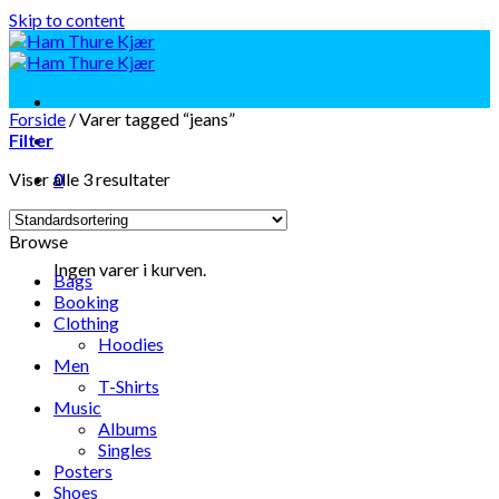
Skip to content
Forside
/
Varer tagged “jeans”
Filter
Viser alle 3 resultater
0
Kurv
Browse
Ingen varer i kurven.
Bags
Booking
Clothing
Hoodies
Men
T-Shirts
Music
Albums
Singles
Posters
Shoes