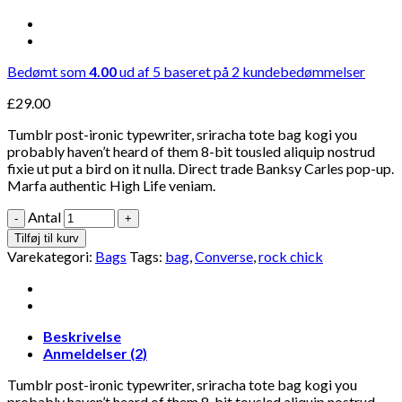
Bedømt som
4.00
ud af 5 baseret på
2
kundebedømmelser
£
29.00
Tumblr post-ironic typewriter, sriracha tote bag kogi you
probably haven’t heard of them 8-bit tousled aliquip nostrud
fixie ut put a bird on it nulla. Direct trade Banksy Carles pop-up.
Marfa authentic High Life veniam.
Antal
Tilføj til kurv
Varekategori:
Bags
Tags:
bag
,
Converse
,
rock chick
Beskrivelse
Anmeldelser (2)
Tumblr post-ironic typewriter, sriracha tote bag kogi you
probably haven’t heard of them 8-bit tousled aliquip nostrud