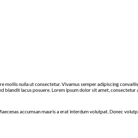
ere mollis nulla ut consectetur. Vivamus semper adipiscing convall
blandit lacus posuere. Lorem ipsum dolor sit amet, consectetur adi
Maecenas accumsan mauris a erat interdum volutpat. Donec volutpa