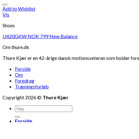
Add to Wishlist
Vis
Shoes
U420GKW NOK 799 New Balance
Om thure.dk
Thure Kjær er en 42-årige dansk motionsveteran som holder foredr
Forside
Om
Foredrag
Træningsforløb
Copyright 2026 ©
Thure Kjær
Forside
Om
Foredrag
Træningsforløb