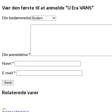
Vær den første til at anmelde “U Era VANS”
Din bedømmelse
Din anmeldelse
*
Navn
*
E-mail
*
Relaterede varer
Add to Wishlist