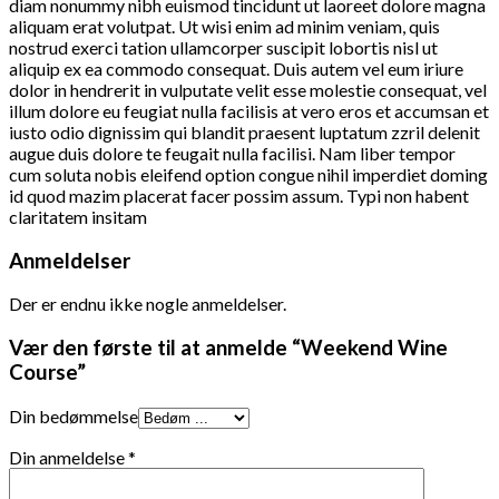
diam nonummy nibh euismod tincidunt ut laoreet dolore magna
aliquam erat volutpat. Ut wisi enim ad minim veniam, quis
nostrud exerci tation ullamcorper suscipit lobortis nisl ut
aliquip ex ea commodo consequat. Duis autem vel eum iriure
dolor in hendrerit in vulputate velit esse molestie consequat, vel
illum dolore eu feugiat nulla facilisis at vero eros et accumsan et
iusto odio dignissim qui blandit praesent luptatum zzril delenit
augue duis dolore te feugait nulla facilisi. Nam liber tempor
cum soluta nobis eleifend option congue nihil imperdiet doming
id quod mazim placerat facer possim assum. Typi non habent
claritatem insitam
Anmeldelser
Der er endnu ikke nogle anmeldelser.
Vær den første til at anmelde “Weekend Wine
Course”
Din bedømmelse
Din anmeldelse
*