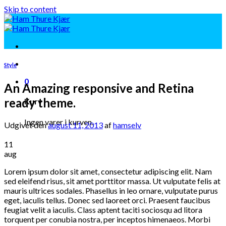
Skip to content
Style
0
An Amazing responsive and Retina
ready theme.
Kurv
Ingen varer i kurven.
Udgivet den
august 11, 2013
af
hamselv
11
aug
Lorem ipsum dolor sit amet, consectetur adipiscing elit. Nam
sed eleifend risus, sit amet porttitor massa. Ut vulputate felis at
mauris ultrices sodales. Phasellus in leo ornare, vulputate purus
eget, iaculis tellus. Donec sed laoreet orci. Praesent faucibus
feugiat velit a iaculis. Class aptent taciti sociosqu ad litora
torquent per conubia nostra, per inceptos himenaeos. Morbi