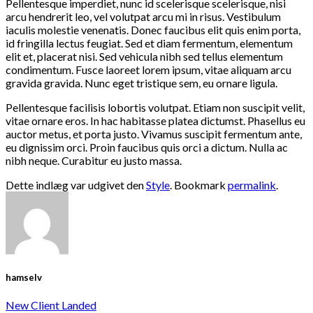
Pellentesque imperdiet, nunc id scelerisque scelerisque, nisi
arcu hendrerit leo, vel volutpat arcu mi in risus. Vestibulum
iaculis molestie venenatis. Donec faucibus elit quis enim porta,
id fringilla lectus feugiat. Sed et diam fermentum, elementum
elit et, placerat nisi. Sed vehicula nibh sed tellus elementum
condimentum. Fusce laoreet lorem ipsum, vitae aliquam arcu
gravida gravida. Nunc eget tristique sem, eu ornare ligula.
Pellentesque facilisis lobortis volutpat. Etiam non suscipit velit,
vitae ornare eros. In hac habitasse platea dictumst. Phasellus eu
auctor metus, et porta justo. Vivamus suscipit fermentum ante,
eu dignissim orci. Proin faucibus quis orci a dictum. Nulla ac
nibh neque. Curabitur eu justo massa.
Dette indlæg var udgivet den
Style
. Bookmark
permalink
.
hamselv
New Client Landed