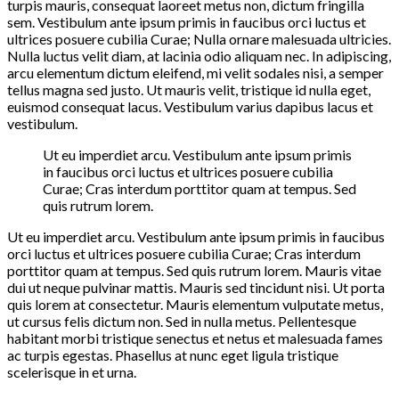
turpis mauris, consequat laoreet metus non, dictum fringilla
sem. Vestibulum ante ipsum primis in faucibus orci luctus et
ultrices posuere cubilia Curae; Nulla ornare malesuada ultricies.
Nulla luctus velit diam, at lacinia odio aliquam nec. In adipiscing,
arcu elementum dictum eleifend, mi velit sodales nisi, a semper
tellus magna sed justo. Ut mauris velit, tristique id nulla eget,
euismod consequat lacus. Vestibulum varius dapibus lacus et
vestibulum.
Ut eu imperdiet arcu. Vestibulum ante ipsum primis
in faucibus orci luctus et ultrices posuere cubilia
Curae; Cras interdum porttitor quam at tempus. Sed
quis rutrum lorem.
Ut eu imperdiet arcu. Vestibulum ante ipsum primis in faucibus
orci luctus et ultrices posuere cubilia Curae; Cras interdum
porttitor quam at tempus. Sed quis rutrum lorem. Mauris vitae
dui ut neque pulvinar mattis. Mauris sed tincidunt nisi. Ut porta
quis lorem at consectetur. Mauris elementum vulputate metus,
ut cursus felis dictum non. Sed in nulla metus. Pellentesque
habitant morbi tristique senectus et netus et malesuada fames
ac turpis egestas. Phasellus at nunc eget ligula tristique
scelerisque in et urna.