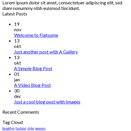
Lorem ipsum dolor sit amet, consectetuer adipiscing elit, sed
diam nonummy nibh euismod tincidunt.
Latest Posts
19
nov
Welcome to Flatsome
13
okt
Just another post with A Gallery
13
okt
A Simple Blog Post
01
jan
A Video Blog Post
30
dec
Just a cool blog post with Images
Recent Comments
Tag Cloud
brooklyn
fashion
style
women