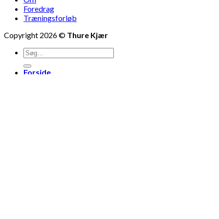
Foredrag
Træningsforløb
Copyright 2026 ©
Thure Kjær
Forside
Om
Foredrag
Træningsforløb
Log ind
Brugernavn eller e-mailadresse
*
Adgangskode
*
Husk mig
Log ind
Mistet din adgangskode?