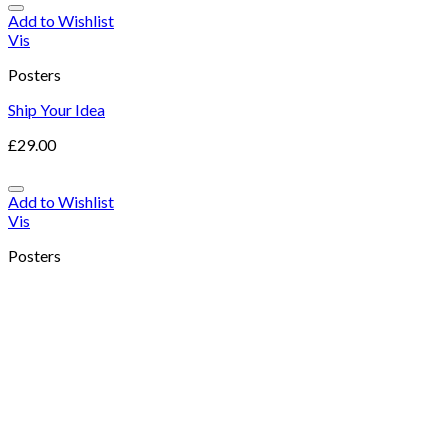
Add to Wishlist
Vis
Posters
Ship Your Idea
£
29.00
Add to Wishlist
Vis
Posters
Flying Ninja
Vurderet
4.17
ud af 5
Om thure.dk
Thure Kjær er en 42-årige dansk motionsveteran som holder
foredrag, skriver artikler og underviser i forskellige former for
løbetræning. Han bor i Vejle med sin kæreste og to børn.